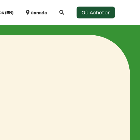
Où Acheter
es (EN)
Canada